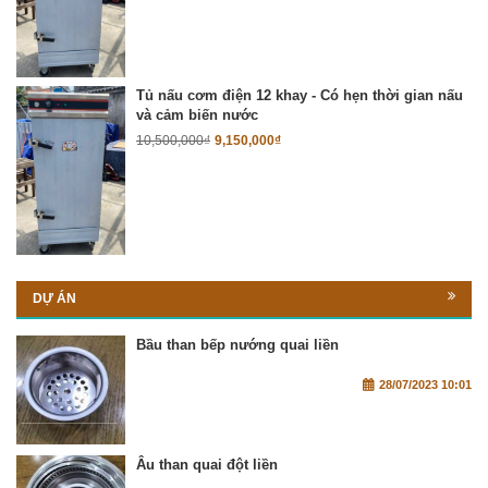
Tủ nấu cơm điện 12 khay - Có hẹn thời gian nấu
và cảm biến nước
10,500,000
₫
9,150,000
₫
DỰ ÁN
Bầu than bếp nướng quai liền
28/07/2023 10:01
Âu than quai đột liền