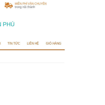
MIỄN PHÍ VẬN CHUYỂN
trong nội thành
N PHÚ
N
TIN TỨC
LIÊN HỆ
GIỎ HÀNG