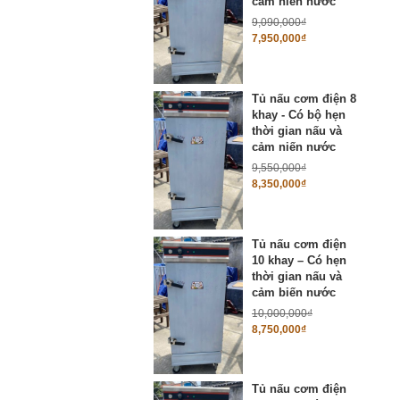
cảm niến nước
9,090,000
₫
7,950,000
₫
Tủ nấu cơm điện 8
khay - Có bộ hẹn
thời gian nấu và
cảm niến nước
9,550,000
₫
8,350,000
₫
Tủ nấu cơm điện
10 khay – Có hẹn
thời gian nấu và
cảm biến nước
10,000,000
₫
8,750,000
₫
Tủ nấu cơm điện