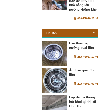
nào đến mô hình
nhà hàng lẩu
nướng không khói
08/04/2020 23:39
TIN TỨC
Bầu than bếp
nướng quai liền
28/07/2023 10:01
Âu than quai đột
liền
22/07/2023 07:01
Lắp đặt hệ thống
hút khói tại thị xã
Phú Thọ