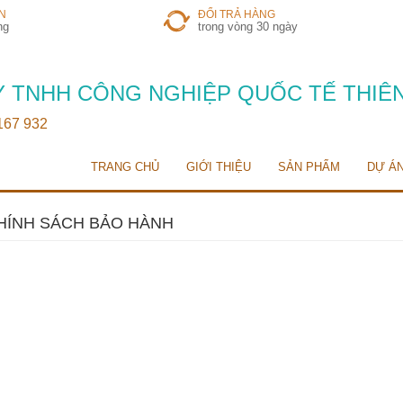
N
ĐỔI TRẢ HÀNG
ng
trong vòng 30 ngày
 TNHH CÔNG NGHIỆP QUỐC TẾ THIÊ
 167 932
TRANG CHỦ
GIỚI THIỆU
SẢN PHẨM
DỰ Á
HÍNH SÁCH BẢO HÀNH