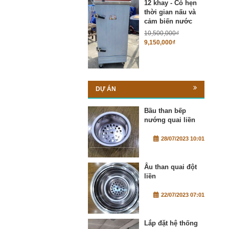
12 khay - Có hẹn
thời gian nấu và
cảm biến nước
10,500,000
₫
9,150,000
₫
DỰ ÁN
Bầu than bếp
nướng quai liền
28/07/2023 10:01
Âu than quai đột
liền
22/07/2023 07:01
Lắp đặt hệ thống