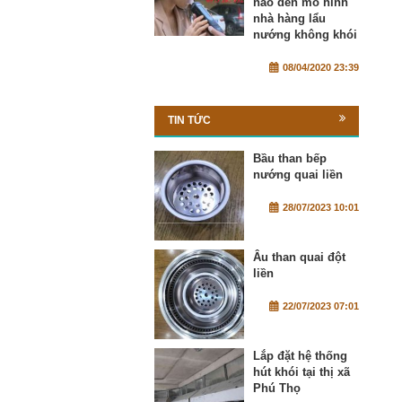
nào đến mô hình
nhà hàng lẩu
nướng không khói
08/04/2020 23:39
TIN TỨC
Bầu than bếp
nướng quai liền
28/07/2023 10:01
Âu than quai đột
liền
22/07/2023 07:01
Lắp đặt hệ thống
hút khói tại thị xã
Phú Thọ