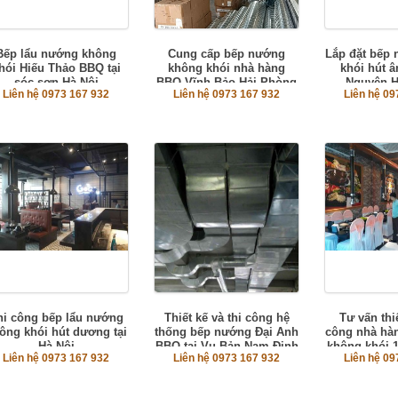
Bếp lẩu nướng không
Cung cấp bếp nướng
Lắp đặt bếp
hói Hiếu Thảo BBQ tại
không khói nhà hàng
khói hút â
sóc sơn Hà Nội
BBQ Vĩnh Bảo Hải Phòng
Nguyên H
Liên hệ 0973 167 932
Liên hệ 0973 167 932
Liên hệ 09
hi công bếp lẩu nướng
Thiết kế và thi công hệ
Tư vấn thiế
ông khói hút dương tại
thống bếp nướng Đại Anh
công nhà hà
Hà Nội
BBQ tại Vụ Bản Nam Định
không khói 
Liên hệ 0973 167 932
Liên hệ 0973 167 932
Liên hệ 09
Giàng H