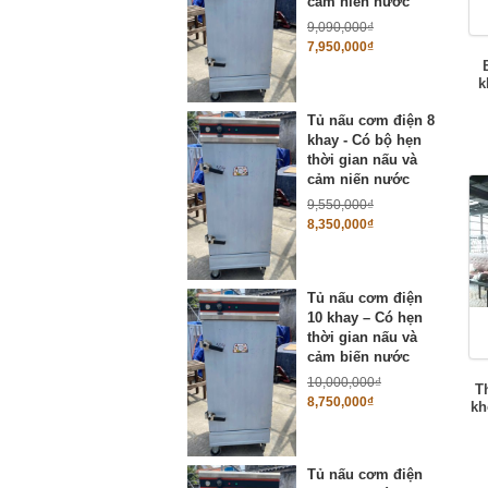
cảm niến nước
9,090,000
₫
7,950,000
₫
k
Tủ nấu cơm điện 8
khay - Có bộ hẹn
thời gian nấu và
cảm niến nước
9,550,000
₫
8,350,000
₫
Tủ nấu cơm điện
10 khay – Có hẹn
thời gian nấu và
cảm biến nước
10,000,000
₫
T
8,750,000
₫
kh
Tủ nấu cơm điện