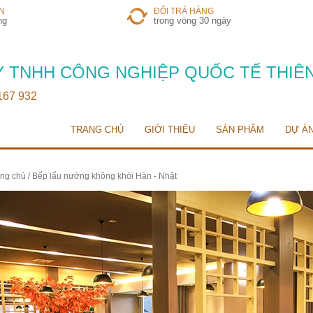
N
ĐỔI TRẢ HÀNG
ng
trong vòng 30 ngày
 TNHH CÔNG NGHIỆP QUỐC TẾ THIÊ
 167 932
TRANG CHỦ
GIỚI THIỆU
SẢN PHẨM
DỰ Á
ng chủ
/ Bếp lẩu nướng không khói Hàn - Nhật