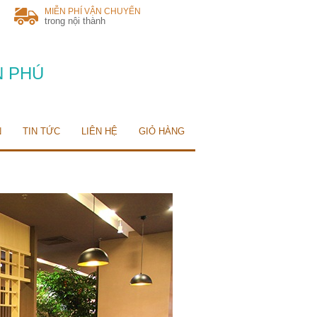
MIỄN PHÍ VẬN CHUYỂN
trong nội thành
N PHÚ
N
TIN TỨC
LIÊN HỆ
GIỎ HÀNG