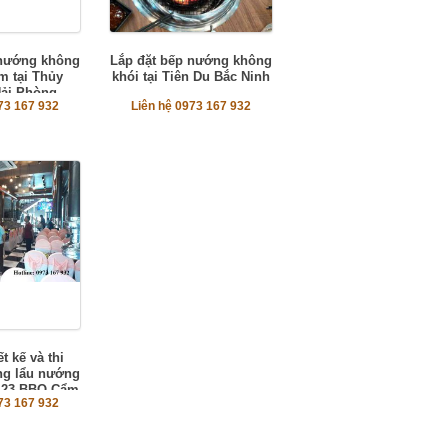
 nướng không
Lắp đặt bếp nướng không
m tại Thủy
khói tại Tiên Du Bắc Ninh
ải Phòng
73 167 932
Liên hệ 0973 167 932
t kế và thi
ng lẩu nướng
123 BBQ Cẩm
73 167 932
ải Dương