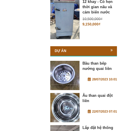
12 khay - Có hẹn
thời gian nấu và
cảm biến nước
10,500,000
₫
9,150,000
₫
DỰ ÁN
Bầu than bếp
nướng quai liền
28/07/2023 10:01
Âu than quai đột
liền
22/07/2023 07:01
Lắp đặt hệ thống