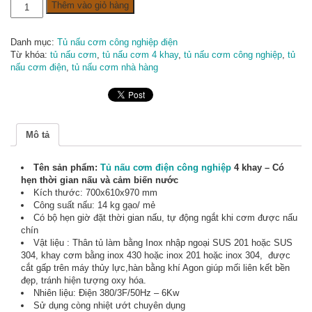
Tủ
Thêm vào giỏ hàng
nấu
cơm
điện
Danh mục:
Tủ nấu cơm công nghiệp điện
4
Từ khóa:
tủ nấu cơm
,
tủ nấu cơm 4 khay
,
tủ nấu cơm công nghiệp
,
tủ
khay
nấu cơm điện
,
tủ nấu cơm nhà hàng
–
Có
bộ
hẹn
thời
Mô tả
gian
nấu
và
Tên sản phẩm:
Tủ nấu cơm điện công nghiệp
4 khay – Có
cảm
hẹn thời gian nấu và cảm biến nước
niến
Kích thước: 700x610x970 mm
nước
Công suất nấu: 14 kg gạo/ mẻ
số
Có bộ hẹn giờ đặt thời gian nấu, tự động ngắt khi cơm được nấu
lượng
chín
Vật liệu : Thân tủ làm bằng Inox nhập ngoại SUS 201 hoặc SUS
304, khay cơm bằng inox 430 hoặc inox 201 hoặc inox 304, được
cắt gấp trên máy thủy lực,hàn bằng khí Agon giúp mối liên kết bền
đẹp, tránh hiện tượng oxy hóa.
Nhiên liệu: Điện 380/3F/50Hz – 6Kw
Sử dụng còng nhiệt ướt chuyên dụng