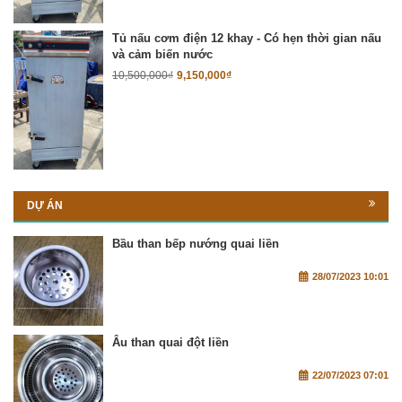
Tủ nấu cơm điện 12 khay - Có hẹn thời gian nấu
và cảm biến nước
10,500,000
₫
9,150,000
₫
DỰ ÁN
Bầu than bếp nướng quai liền
28/07/2023 10:01
Âu than quai đột liền
22/07/2023 07:01