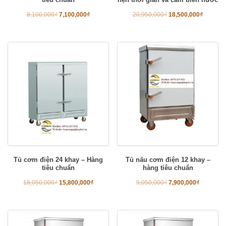
8,100,000
₫
7,100,000
₫
20,950,000
₫
18,500,000
₫
Tủ cơm điện 24 khay – Hàng
Tủ nấu cơm điện 12 khay –
tiêu chuẩn
hàng tiêu chuẩn
18,050,000
₫
15,800,000
₫
9,050,000
₫
7,900,000
₫