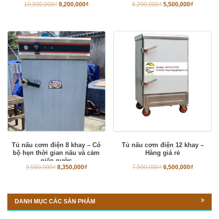
10,500,000
₫
9,200,000
₫
6,200,000
₫
5,500,000
₫
Tủ nấu cơm điện 8 khay – Có
Tủ nấu cơm điện 12 khay –
bộ hẹn thời gian nấu và cảm
Hàng giá rẻ
niến nước
9,550,000
₫
8,350,000
₫
7,500,000
₫
6,500,000
₫
DANH MỤC CÁC SẢN PHẨM