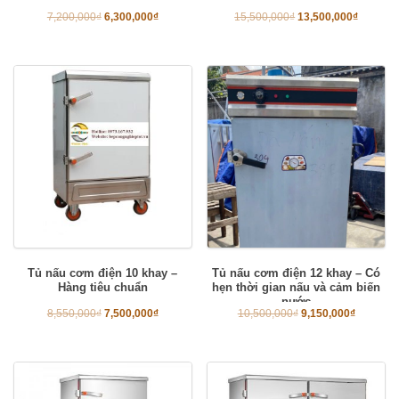
7,200,000
₫
6,300,000
₫
15,500,000
₫
13,500,000
₫
Tủ nấu cơm điện 10 khay –
Tủ nấu cơm điện 12 khay – Có
Hàng tiêu chuẩn
hẹn thời gian nấu và cảm biến
nước
8,550,000
₫
7,500,000
₫
10,500,000
₫
9,150,000
₫