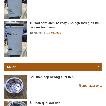
Tủ nấu cơm điện 12 khay - Có hẹn thời gian nấu
và cảm biến nước
10,500,000
₫
9,150,000
₫
DỰ ÁN
Bầu than bếp nướng quai liền
28/07/2023 10:01
Âu than quai đột liền