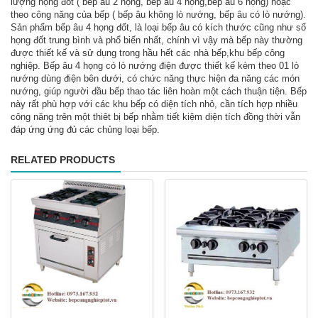
lượng họng đốt ( bếp âu 2 họng, bếp âu 4 họng,bếp âu 6 họng) hoặc
theo công năng của bếp ( bếp âu không lò nướng, bếp âu có lò nướng).
Sản phẩm bếp âu 4 họng đốt, là loại bếp âu có kích thước cũng như số
họng đốt trung bình và phổ biến nhất, chính vì vậy mà bếp này thường
được thiết kế và sử dụng trong hầu hết các nhà bếp,khu bếp công
nghiệp. Bếp âu 4 họng có lò nướng điện được thiết kế kèm theo 01 lò
nướng dùng điện bên dưới, có chức năng thực hiện đa năng các món
nướng, giúp người đầu bếp thao tác liên hoàn một cách thuận tiện. Bếp
này rất phù hợp với các khu bếp có diện tích nhỏ, cần tích hợp nhiều
công năng trên một thiêt bị bếp nhằm tiết kiệm diện tích đồng thời vẫn
đáp ứng ứng đủ các chủng loại bếp.
RELATED PRODUCTS