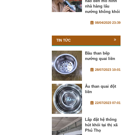
nào đến mô hình
nhà hàng lẩu
nướng không khói
08/04/2020 23:39
TIN TỨC
Bầu than bếp
nướng quai liền
28/07/2023 10:01
Âu than quai đột
liền
22/07/2023 07:01
Lắp đặt hệ thống
hút khói tại thị xã
Phú Thọ