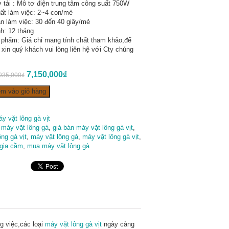
 tải : Mô tơ điện trung tâm công suất 750W
ất làm việc: 2~4 con/mẻ
an làm việc: 30 đến 40 giây/mẻ
h: 12 tháng
 phẩm: Giá chỉ mang tính chất tham khảo,để
ết xin quý khách vui lòng liên hệ với Cty chúng
7,150,000
₫
935,000
₫
m vào giỏ hàng
y vặt lông gà vịt
 máy vặt lông gà
,
giá bán máy vặt lông gà vịt
,
ng gà vịt
,
máy vặt lông gà
,
máy vặt lông gà vịt
,
 gia cầm
,
mua máy vặt lông gà
 việc,các loại
máy vặt lông gà vịt
ngày càng