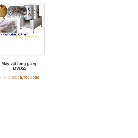
Máy vặt lông gà vịt
MVD55
6,350,000
₫
5,700,000
₫