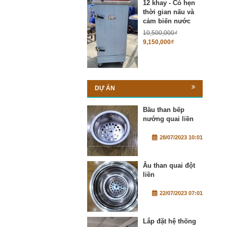
12 khay - Có hẹn
thời gian nấu và
cảm biến nước
10,500,000
₫
9,150,000
₫
DỰ ÁN
Bầu than bếp
nướng quai liền
28/07/2023 10:01
Âu than quai đột
liền
22/07/2023 07:01
Lắp đặt hệ thống