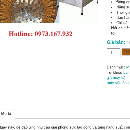
Động cơ
Năng su
Thời gi
Bảo hàn
Giá sản
biết chi ti
tôi
Giá bán:
7,
Máy
Thê
vặt
lông
gà
Danh mục:
Má
vịt
Từ khóa:
bán
MVD60
giá máy vặt lô
số
máy vặt lông
lượng
Mô tả
ày nay, để đáp ứng nhu cầu giải phóng sức lao động và tăng năng suất công