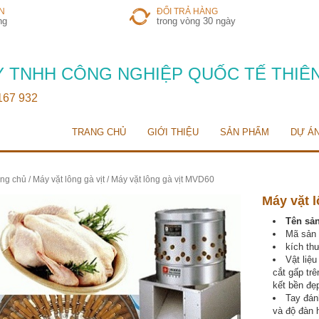
N
ĐỔI TRẢ HÀNG
ng
trong vòng 30 ngày
 TNHH CÔNG NGHIỆP QUỐC TẾ THIÊ
 167 932
TRANG CHỦ
GIỚI THIỆU
SẢN PHẨM
DỰ Á
ng chủ
/
Máy vặt lông gà vịt
/ Máy vặt lông gà vịt MVD60
Máy vặt 
Tên sản
Mã sản
kích th
Vật liệ
cắt gấp tr
kết bền đẹ
Tay đán
và độ đàn h