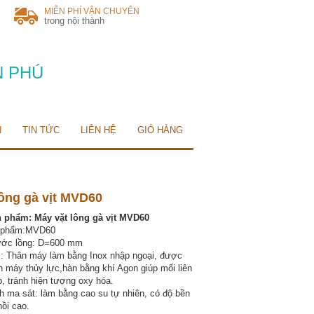
MIỄN PHÍ VẬN CHUYỂN
trong nội thành
N PHÚ
N
TIN TỨC
LIÊN HỆ
GIỎ HÀNG
lông gà vịt MVD60
 phẩm: Máy vặt lông gà vịt MVD60
 phẩm:MVD60
ước lồng: D=600 mm
u : Thân máy làm bằng Inox nhập ngoại, được
ên máy thủy lực,hàn bằng khí Agon giúp mối liên
p, tránh hiện tượng oxy hóa.
h ma sát: làm bằng cao su tự nhiên, có độ bền
ồi cao.