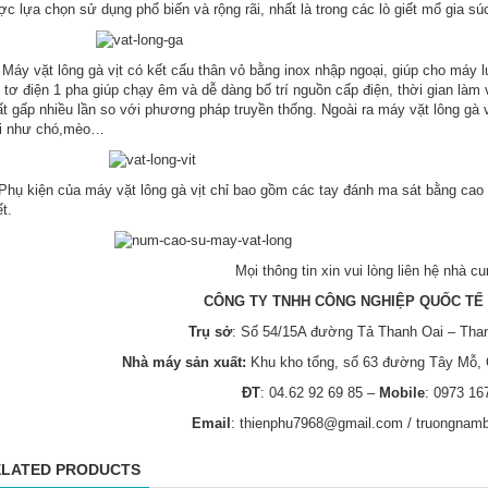
c lựa chọn sử dụng phổ biến và rộng rãi, nhất là trong các lò giết mổ gia s
y vặt lông gà vịt có kết cấu thân vỏ bằng inox nhập ngoại, giúp cho máy 
tơ điện 1 pha giúp chạy êm và dễ dàng bố trí nguồn cấp điện, thời gian là
t gấp nhiều lần so với phương pháp truyền thống. Ngoài ra máy vặt lông gà 
ại như chó,mèo…
 kiện của máy vặt lông gà vịt chỉ bao gồm các tay đánh ma sát bằng cao su
ết.
Mọi thông tin xin vui lòng liên hệ nhà 
CÔNG TY TNHH CÔNG NGHIỆP QUỐC TẾ 
Trụ sở
: Số 54/15A đường Tả Thanh Oai – Than
Nhà máy sản xuất:
Khu kho tổng, số 63 đường Tây Mỗ,
ĐT
: 04.62 92 69 85 –
Mobile
: 0973 1
Email
: thienphu7968@gmail.com / truongna
LATED PRODUCTS