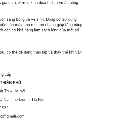
úc gia cầm, đơn vị kinh doanh dịch vụ ăn uống…
luôn sáng bóng và vệ sinh. Động cơ sử dụng
m việc của máy cho mỗi mẻ nhanh giúp tăng năng
vịt còn có khả năng làm sạch lông của một số
, có thể dễ dàng thao lắp và thay thế khi vần
cung cấp
THIÊN PHÚ
h Trì – Hà Nội
 Q.Nam Từ Liêm – Hà Nội
67 932
mbg@gmail.com