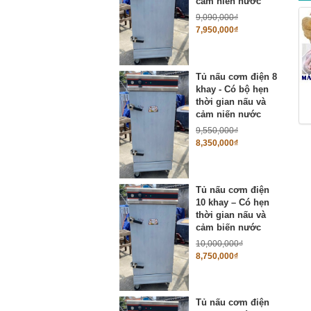
cảm niến nước
9,090,000
₫
7,950,000
₫
Tủ nấu cơm điện 8
khay - Có bộ hẹn
thời gian nấu và
cảm niến nước
9,550,000
₫
8,350,000
₫
Tủ nấu cơm điện
10 khay – Có hẹn
thời gian nấu và
cảm biến nước
10,000,000
₫
8,750,000
₫
Tủ nấu cơm điện