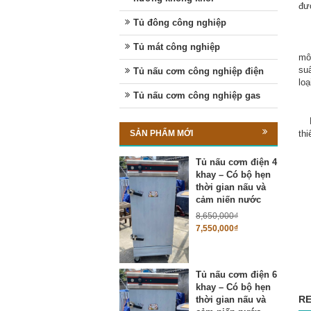
đượ
Tủ đông công nghiệp
Má
Tủ mát công nghiệp
mô 
suấ
Tủ nấu cơm công nghiệp điện
lo
Tủ nấu cơm công nghiệp gas
Phụ
thi
SẢN PHẨM MỚI
Tủ nấu cơm điện 4
khay – Có bộ hẹn
thời gian nấu và
cảm niến nước
8,650,000
₫
7,550,000
₫
Tủ nấu cơm điện 6
khay – Có bộ hẹn
RE
thời gian nấu và