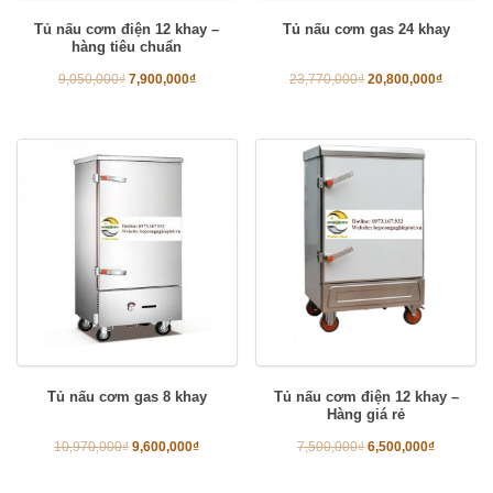
Tủ nấu cơm điện 12 khay –
Tủ nấu cơm gas 24 khay
hàng tiêu chuẩn
9,050,000
₫
7,900,000
₫
23,770,000
₫
20,800,000
₫
Tủ nấu cơm gas 8 khay
Tủ nấu cơm điện 12 khay –
Hàng giá rẻ
10,970,000
₫
9,600,000
₫
7,500,000
₫
6,500,000
₫