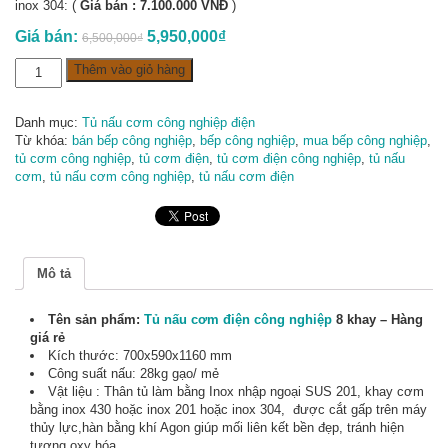
inox 304: (
Giá bán : 7.100.000 VNĐ
)
Giá bán:
5,950,000
₫
6,500,000
₫
Tủ
Thêm vào giỏ hàng
nấu
cơm
điện
Danh mục:
Tủ nấu cơm công nghiệp điện
8
Từ khóa:
bán bếp công nghiệp
,
bếp công nghiệp
,
mua bếp công nghiệp
,
khay
tủ cơm công nghiệp
,
tủ cơm điện
,
tủ cơm điện công nghiệp
,
tủ nấu
-
cơm
,
tủ nấu cơm công nghiệp
,
tủ nấu cơm điện
Hàng
giá
rẻ
số
lượng
Mô tả
Tên sản phẩm:
Tủ nấu cơm điện công nghiệp
8 khay – Hàng
giá rẻ
Kích thước: 700x590x1160 mm
Công suất nấu: 28kg gạo/ mẻ
Vật liệu : Thân tủ làm bằng Inox nhập ngoại SUS 201, khay cơm
bằng inox 430 hoặc inox 201 hoặc inox 304, được cắt gấp trên máy
thủy lực,hàn bằng khí Agon giúp mối liên kết bền đẹp, tránh hiện
tượng oxy hóa.