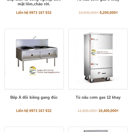
mặt lõm,chảo rời.
Liên hệ 0973 167 932
10,500,000
₫
9,200,000
₫
Bếp Á đôi kiềng gang đúc
Tủ nấu cơm gas 12 khay
Liên hệ 0973 167 932
11,885,000
₫
10,400,000
₫