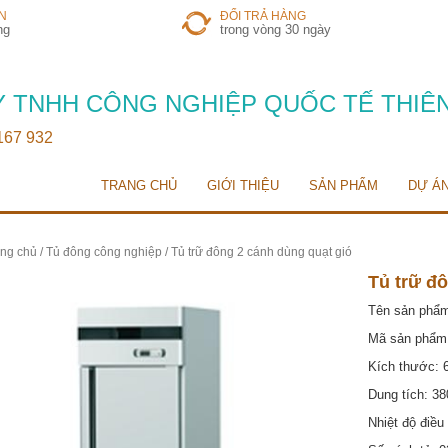
N
ĐỔI TRẢ HÀNG
ng
trong vòng 30 ngày
 TNHH CÔNG NGHIỆP QUỐC TẾ THIÊ
 167 932
TRANG CHỦ
GIỚI THIỆU
SẢN PHẨM
DỰ Á
ng chủ
/
Tủ đông công nghiệp
/ Tủ trữ đông 2 cánh dùng quạt gió
Tủ trữ đ
Tên sản phẩ
Mã sản phẩm
Kích thước:
Dung tích: 380
Nhiệt độ điều