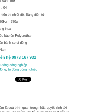
02 cánh mở
 : 04
hiển thị nhiệt độ: Bảng điện tử
/50Hz – 750w
ằng inox
iệu bảo ôn Polyurethan
ân bánh xe di động
 Nam
iên hệ 0973 167 932
 đông công nghiệp
đông
,
tủ đông công nghiệp
là quá trình quan trọng nhất, quyết định tới