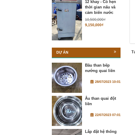
12 khay - Có hẹn
thời gian nấu và
cảm biến nước
10,500,000
₫
9,150,000
₫
T
DỰ ÁN
Bầu than bếp
nướng quai liền
28/07/2023 10:01
Âu than quai đột
liền
22/07/2023 07:01
Lắp đặt hệ thống