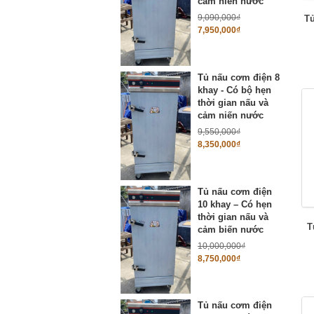
cảm niến nước
9,090,000
₫
Tủ
7,950,000
₫
Tủ nấu cơm điện 8
khay - Có bộ hẹn
thời gian nấu và
cảm niến nước
9,550,000
₫
8,350,000
₫
Tủ nấu cơm điện
10 khay – Có hẹn
thời gian nấu và
T
cảm biến nước
10,000,000
₫
8,750,000
₫
Tủ nấu cơm điện