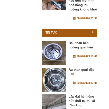
nào đến mô hình
nhà hàng lẩu
nướng không khói
08/04/2020 23:39
TIN TỨC
Bầu than bếp
nướng quai liền
28/07/2023 10:01
Âu than quai đột
liền
22/07/2023 07:01
Lắp đặt hệ thống
hút khói tại thị xã
Phú Thọ