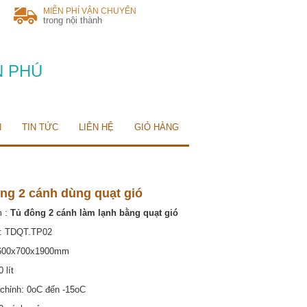
MIỄN PHÍ VẬN CHUYỂN
trong nội thành
N PHÚ
N
TIN TỨC
LIÊN HỆ
GIỎ HÀNG
ông 2 cánh dùng quạt gió
m :
Tủ đông 2 cánh làm lạnh bằng quạt gió
: TDQT.TP02
 600x700x1900mm
 lít
 chỉnh: 0oC đến -15oC