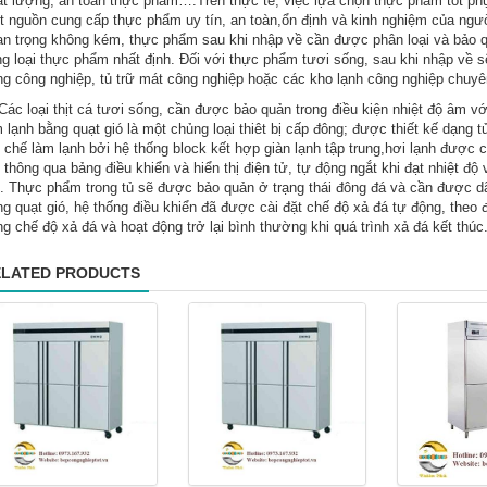
t lượng, an toàn thực phẩm….Trên thực tế, việc lựa chọn thực phẩm tốt phụ 
t nguồn cung cấp thực phẩm uy tín, an toàn,ổn định và kinh nghiệm của ng
n trọng không kém, thực phẩm sau khi nhập về cần được phân loại và bảo qu
g loại thực phẩm nhất định. Đối với thực phẩm tươi sống, sau khi nhập về sẽ
g công nghiệp, tủ trữ mát công nghiệp hoặc các kho lạnh công nghiệp chuyê
 loại thịt cá tươi sống, cần được bảo quản trong điều kiện nhiệt độ âm với
 lạnh bằng quạt gió là một chủng loại thiêt bị cấp đông; được thiết kế dạng 
chế làm lạnh bởi hệ thống block kết hợp giàn lạnh tập trung,hơi lạnh được c
 thông qua bảng điều khiển và hiển thị điện tử, tự động ngắt khi đạt nhiệt độ 
. Thực phẩm trong tủ sẽ được bảo quản ở trạng thái đông đá và cần được dã 
g quạt gió, hệ thống điều khiển đã được cài đặt chế độ xả đá tự động, theo 
g chế độ xả đá và hoạt động trở lại bình thường khi quá trình xả đá kết thúc
LATED PRODUCTS