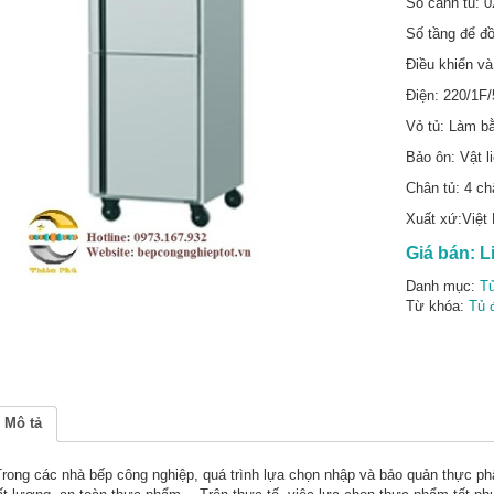
Số cánh tủ: 
Số tầng để đồ
Điều khiển và 
Điện: 220/1F
Vỏ tủ: Làm b
Bảo ôn: Vật l
Chân tủ: 4 ch
Xuất xứ:Việt
Giá bán:
L
Danh mục:
Tủ
Từ khóa:
Tủ 
Mô tả
ng các nhà bếp công nghiệp, quá trình lựa chọn nhập và bảo quản thực phẩm 