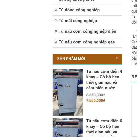
chấ
mộ
Tủ đông công nghiệp
qua
từn
Tủ mát công nghiệp
đôn
Các
Tủ nấu cơm công nghiệp điện
làm
Cơ 
Tủ nấu cơm công nghiệp gas
đặt
đặt
bằn
SẢN PHẨM MỚI
san
Tủ nấu cơm điện 4
RE
khay – Có bộ hẹn
thời gian nấu và
cảm niến nước
8,650,000
₫
7,550,000
₫
Tủ nấu cơm điện 6
khay – Có bộ hẹn
thời gian nấu và