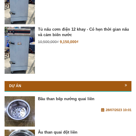
Tủ nấu cơm điện 12 khay - Có hẹn thời gian nấu
và cảm biến nước
10,500,000
₫
9,150,000
₫
DỰ ÁN
Bầu than bếp nướng quai liền
28/07/2023 10:01
Âu than quai đột liền