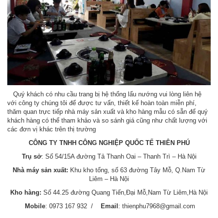
Quý khách có nhu cầu trang bị hệ thống lẩu nướng vui lòng liên hệ
với công ty chúng tôi để được tư vấn, thiết kế hoàn toàn miễn phí,
thăm quan trực tiếp nhà máy sản xuất và kho hàng mẫu có sẵn để quý
khách hàng có thể tham khảo và so sánh giá cũng như chất lượng với
các đơn vị khác trên thị trường
CÔNG TY TNHH CÔNG NGHIỆP QUỐC TẾ THIÊN PHÚ
Trụ sở
: Số 54/15A đường Tả Thanh Oai – Thanh Trì – Hà Nội
Nhà máy sản xuất:
Khu kho tổng, số 63 đường Tây Mỗ, Q.Nam Từ
Liêm – Hà Nội
Kho hàng:
Số 44.25 đường Quang Tiến,Đại Mỗ,Nam Từ Liêm,Hà Nội
Mobile
: 0973 167 932 /
Email
: thienphu7968@gmail.com