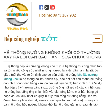
Hotline: 0973 167 932
Toggle
naviga
HỆ THỐNG NƯỚNG KHÔNG KHÓI CÓ THƯỜNG
XẢY RA LỖI CẦN BẢO HÀNH SỬA CHỮA KHÔNG
Hệ thống bếp lẩu nướng không khói tuy là hệ thống thi công phúc tạp
và tốn nhiều công sức nhất nhưng ngược lại việc vận hành lại rất đơn
giản, tuổi thọ và độ ổn định cao do bản chất hệ thống
bêp lẩu nướng
không khói
là hệ thống cơ khí thuần túy, các chi tiết cấu thành hệ thống
gần như hoàn toàn bằng kim loại và vật liệu có độ bền vĩnh cửu ( Ví dụ
như bếp và vỉ nướng bằng inox, đường ống hút gió và các chi tiết của
hệ thống hút bằng ống chịu nhiệt và tole tráng kẽm, mặt bàn bằng gỗ
hoặc đá, chỉ duy nhất có quạt hút ly tâm tổng sử dụng bằng điện và
được bảo vệ bởi atomat, rowle chống quá tải và mất pha) vì vậy cơ
bản hệ thống bếp nướng không khói là hệ thống gần như sau khi lắp