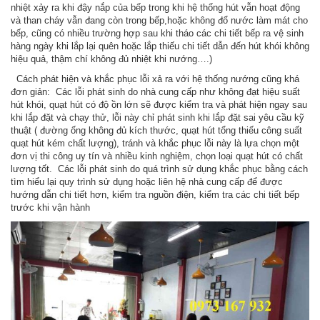
nhiệt xảy ra khi đậy nắp của bếp trong khi hệ thống hút vẫn hoạt động
và than cháy vẫn đang còn trong bếp,hoặc không đổ nước làm mát cho
bếp, cũng có nhiều trường hợp sau khi tháo các chi tiết bếp ra vệ sinh
hàng ngày khi lắp lại quên hoặc lắp thiếu chi tiết dẫn đến hút khói không
hiệu quả, thậm chí không đủ nhiệt khi nướng….)
Cách phát hiện và khắc phục lỗi xả ra với hệ thống nướng cũng khá
đơn giản: Các lỗi phát sinh do nhà cung cấp như không đạt hiệu suất
hút khói, quạt hút có độ ồn lớn sẽ được kiểm tra và phát hiện ngay sau
khi lắp đặt và chạy thử, lỗi này chỉ phát sinh khi lắp đặt sai yêu cầu kỹ
thuật ( đường ống không đủ kích thước, quạt hút tổng thiếu công suất
quạt hút kém chất lượng), tránh và khắc phục lỗi này là lựa chọn một
đơn vị thi công uy tín và nhiều kinh nghiệm, chọn loại quạt hút có chất
lượng tốt. Các lỗi phát sinh do quá trình sử dụng khắc phục bằng cách
tìm hiểu lại quy trình sử dụng hoặc liên hệ nhà cung cấp để được
hướng dẫn chi tiết hơn, kiểm tra nguồn điện, kiểm tra các chi tiết bếp
trước khi vận hành