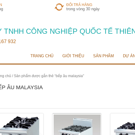
N
ĐỔI TRẢ HÀNG
ng
trong vòng 30 ngày
 TNHH CÔNG NGHIỆP QUỐC TẾ THIÊ
 167 932
TRANG CHỦ
GIỚI THIỆU
SẢN PHẨM
DỰ Á
ng chủ
/ Sản phẩm được gắn thẻ “bếp âu malaysia”
ẾP ÂU MALAYSIA