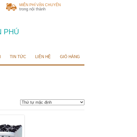
MIỄN PHÍ VẬN CHUYỂN
trong nội thành
N PHÚ
N
TIN TỨC
LIÊN HỆ
GIỎ HÀNG