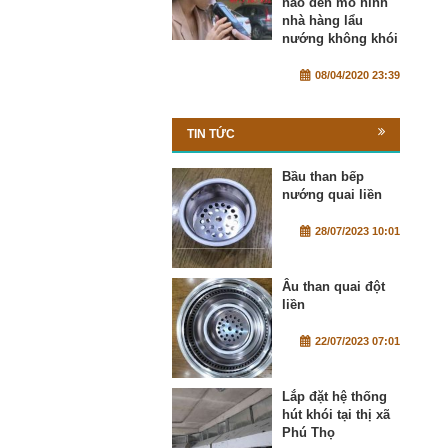
nào đến mô hình
nhà hàng lẩu
nướng không khói
08/04/2020 23:39
TIN TỨC
Bầu than bếp
nướng quai liền
28/07/2023 10:01
Âu than quai đột
liền
22/07/2023 07:01
Lắp đặt hệ thống
hút khói tại thị xã
Phú Thọ