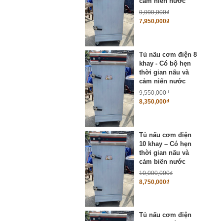
cảm niến nước
9,090,000
₫
7,950,000
₫
Tủ nấu cơm điện 8
khay - Có bộ hẹn
thời gian nấu và
cảm niến nước
9,550,000
₫
8,350,000
₫
Tủ nấu cơm điện
10 khay – Có hẹn
thời gian nấu và
cảm biến nước
10,000,000
₫
8,750,000
₫
Tủ nấu cơm điện