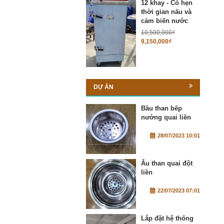
12 khay - Có hẹn
thời gian nấu và
cảm biến nước
10,500,000
₫
9,150,000
₫
DỰ ÁN
Bầu than bếp
nướng quai liền
28/07/2023 10:01
Âu than quai đột
liền
22/07/2023 07:01
Lắp đặt hệ thống