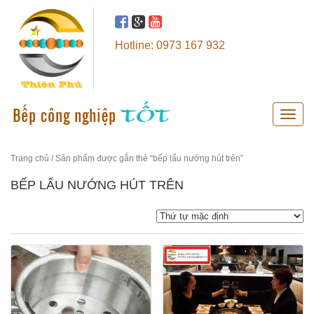
Hotline: 0973 167 932
Toggle
naviga
Trang chủ
/ Sản phẩm được gắn thẻ “bếp lẩu nướng hút trên”
BẾP LẨU NƯỚNG HÚT TRÊN