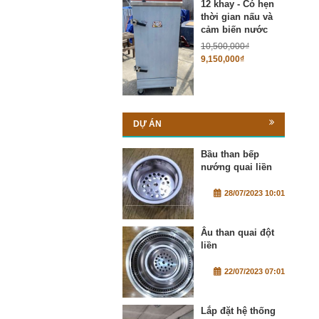
12 khay - Có hẹn
thời gian nấu và
cảm biến nước
10,500,000
₫
9,150,000
₫
DỰ ÁN
Bầu than bếp
nướng quai liền
28/07/2023 10:01
Âu than quai đột
liền
22/07/2023 07:01
Lắp đặt hệ thống