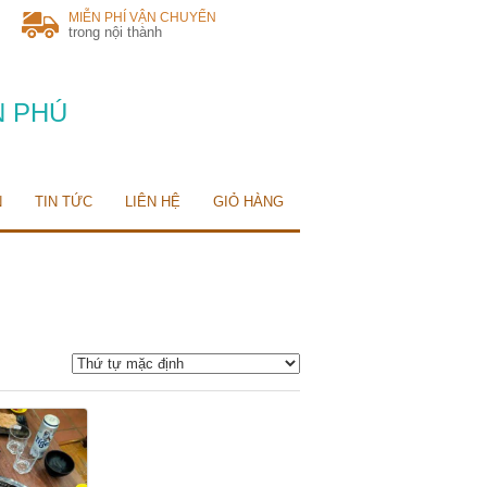
MIỄN PHÍ VẬN CHUYỂN
trong nội thành
N PHÚ
N
TIN TỨC
LIÊN HỆ
GIỎ HÀNG