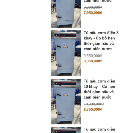
cảm niến nước
9,090,000
₫
7,950,000
₫
Tủ nấu cơm điện 8
khay - Có bộ hẹn
thời gian nấu và
cảm niến nước
9,550,000
₫
8,350,000
₫
Tủ nấu cơm điện
10 khay – Có hẹn
thời gian nấu và
cảm biến nước
10,000,000
₫
8,750,000
₫
Tủ nấu cơm điện