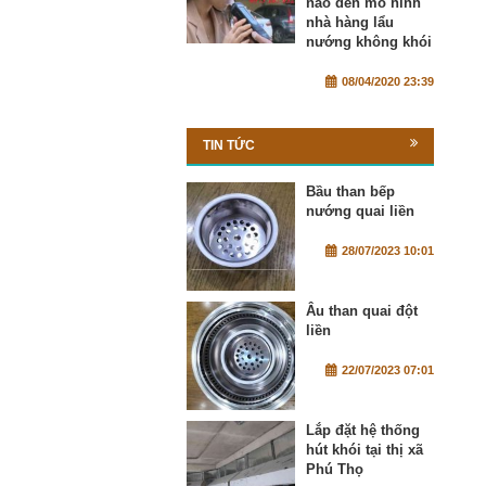
nào đến mô hình
nhà hàng lẩu
nướng không khói
08/04/2020 23:39
TIN TỨC
Bầu than bếp
nướng quai liền
28/07/2023 10:01
Âu than quai đột
liền
22/07/2023 07:01
Lắp đặt hệ thống
hút khói tại thị xã
Phú Thọ