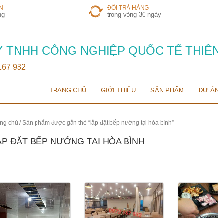
N
ĐỔI TRẢ HÀNG
ng
trong vòng 30 ngày
 TNHH CÔNG NGHIỆP QUỐC TẾ THIÊ
 167 932
TRANG CHỦ
GIỚI THIỆU
SẢN PHẨM
DỰ Á
ng chủ
/ Sản phẩm được gắn thẻ “lắp đặt bếp nướng tại hòa bình”
ẮP ĐẶT BẾP NƯỚNG TẠI HÒA BÌNH