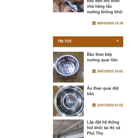
nào đến mô hình
nhà hàng lẩu
nướng không khói
08/04/2020 23:39
TIN TỨC
Bầu than bếp
nướng quai liền
28/07/2023 10:01
Âu than quai đột
liền
22/07/2023 07:01
Lắp đặt hệ thống
hút khói tại thị xã
Phú Thọ