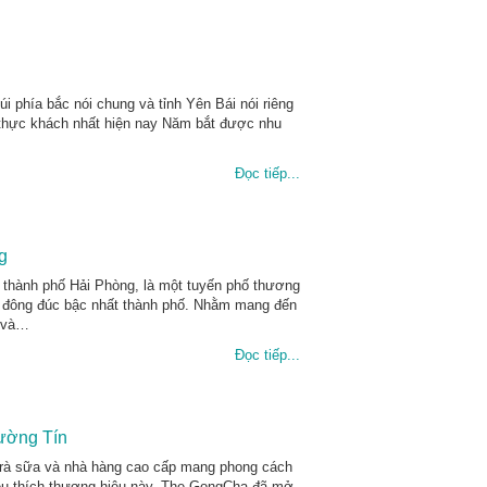
i phía bắc nói chung và tỉnh Yên Bái nói riêng
 thực khách nhất hiện nay Năm bắt được nhu
Đọc tiếp...
g
hành phố Hải Phòng, là một tuyến phố thương
g đông đúc bậc nhất thành phố. Nhằm mang đến
g và…
Đọc tiếp...
ường Tín
trà sữa và nhà hàng cao cấp mang phong cách
êu thích thương hiệu này, The GongCha đã mở