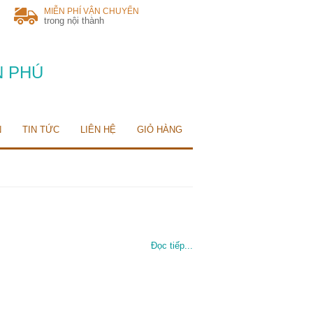
MIỄN PHÍ VẬN CHUYỂN
trong nội thành
N PHÚ
N
TIN TỨC
LIÊN HỆ
GIỎ HÀNG
Đọc tiếp...