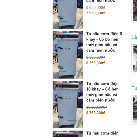
cảm niến nước
9,090,000
₫
7,950,000
₫
Tủ nấu cơm điện 8
Lắ
khay - Có bộ hẹn
thời gian nấu và
cảm niến nước
9,550,000
₫
8,350,000
₫
Tủ nấu cơm điện
Tư
10 khay – Có hẹn
thời gian nấu và
cảm biến nước
10,000,000
₫
8,750,000
₫
Tủ nấu cơm điện