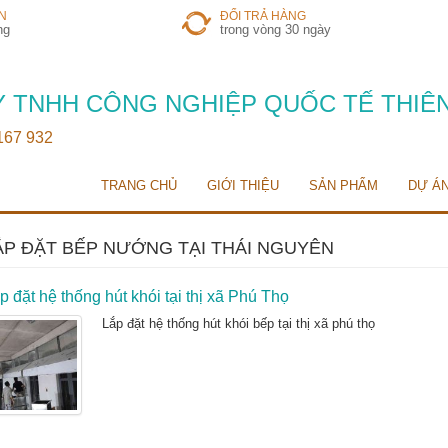
N
ĐỔI TRẢ HÀNG
ng
trong vòng 30 ngày
 TNHH CÔNG NGHIỆP QUỐC TẾ THIÊ
 167 932
TRANG CHỦ
GIỚI THIỆU
SẢN PHẨM
DỰ Á
ẮP ĐẶT BẾP NƯỚNG TẠI THÁI NGUYÊN
p đặt hệ thống hút khói tại thị xã Phú Thọ
Lắp đặt hệ thống hút khói bếp tại thị xã phú thọ