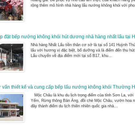
rộng thêm mô hình nhà hàng lẩu nướng không khói với ph
p đặt bếp nướng không khói hút dương nhà hàng nhất lẩu tại 
Nhà hàng Nhất Lẩu tiền thân cơ sở là tại số 141 Huỳnh T
lẩu với hương vị đặc biệt, bổ dưỡng và là điểm đến thu hút
Lẩu chuyển về địa điểm mới tại số B17, khu…
 vấn thiết kế và cung cấp bếp lẩu nướng không khói Thường
Mộc Châu là khu du lịch trọng điểm của tỉnh Sơn La, với
Yếm, Rừng thông Bản Áng, đồi chè Mộc Châu, vườn hoa nh
đây thành điểm du lịch thiên nhiên quốc gia nhà…