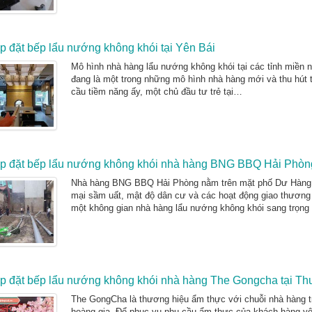
p đặt bếp lẩu nướng không khói tại Yên Bái
Mô hình nhà hàng lẩu nướng không khói tại các tỉnh miền nú
đang là một trong những mô hình nhà hàng mới và thu hút
cầu tiềm năng ấy, một chủ đầu tư trẻ tại…
p đặt bếp lẩu nướng không khói nhà hàng BNG BBQ Hải Phòn
Nhà hàng BNG BBQ Hải Phòng nằm trên mặt phố Dư Hàng t
mại sầm uất, mật độ dân cư và các hoạt động giao thươn
một không gian nhà hàng lẩu nướng không khói sang trọn
p đặt bếp lẩu nướng không khói nhà hàng The Gongcha tại Th
The GongCha là thương hiệu ẩm thực với chuỗi nhà hàng 
hoàng gia. Để phục vụ nhu cầu ẩm thực của khách hàng y