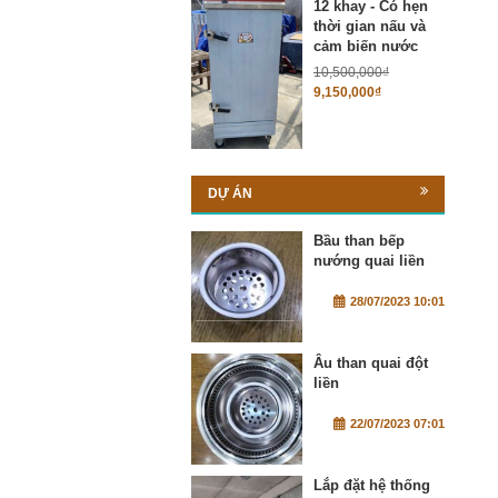
12 khay - Có hẹn
thời gian nấu và
cảm biến nước
10,500,000
₫
9,150,000
₫
DỰ ÁN
Bầu than bếp
nướng quai liền
28/07/2023 10:01
Âu than quai đột
liền
22/07/2023 07:01
Lắp đặt hệ thống