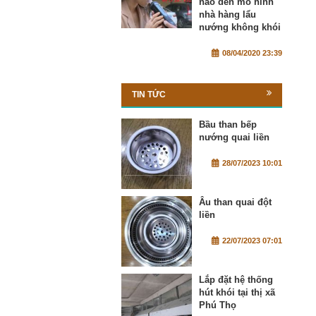
nào đến mô hình
nhà hàng lẩu
nướng không khói
08/04/2020 23:39
TIN TỨC
Bầu than bếp
nướng quai liền
28/07/2023 10:01
Âu than quai đột
liền
22/07/2023 07:01
Lắp đặt hệ thống
hút khói tại thị xã
Phú Thọ