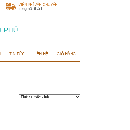
MIỄN PHÍ VẬN CHUYỂN
trong nội thành
N PHÚ
N
TIN TỨC
LIÊN HỆ
GIỎ HÀNG