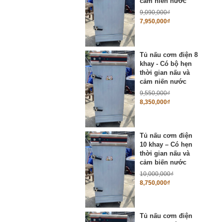
cảm niến nước
9,090,000
₫
7,950,000
₫
Tủ nấu cơm điện 8
khay - Có bộ hẹn
thời gian nấu và
cảm niến nước
9,550,000
₫
8,350,000
₫
Tủ nấu cơm điện
10 khay – Có hẹn
thời gian nấu và
cảm biến nước
10,000,000
₫
8,750,000
₫
Tủ nấu cơm điện