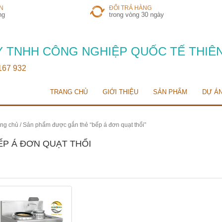
N
ĐỔI TRẢ HÀNG
ng
trong vòng 30 ngày
 TNHH CÔNG NGHIỆP QUỐC TẾ THIÊ
 167 932
TRANG CHỦ
GIỚI THIỆU
SẢN PHẨM
DỰ Á
ng chủ
/ Sản phẩm được gắn thẻ “bếp á đơn quạt thổi”
ẾP Á ĐƠN QUẠT THỔI