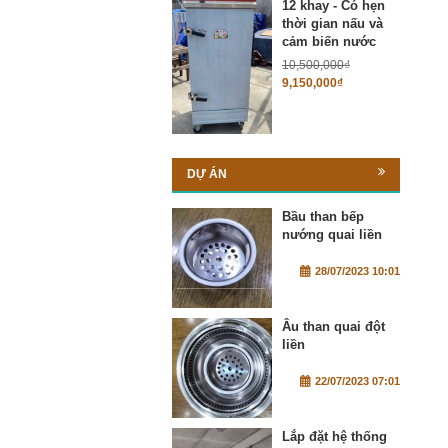
12 khay - Có hẹn
thời gian nấu và
cảm biến nước
10,500,000
₫
9,150,000
₫
DỰ ÁN
Bầu than bếp
nướng quai liền
28/07/2023 10:01
Âu than quai đột
liền
22/07/2023 07:01
Lắp đặt hệ thống